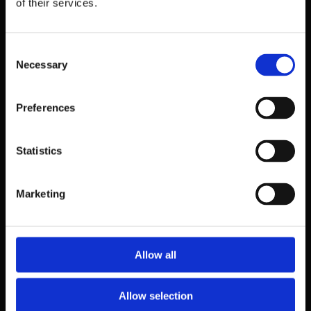
of their services.
Consent
A FRANCESINHA E O MOLHO
Necessary
Selection
A Francesinha e o nosso molho ímpar são os protagonistas da Taberna
Belga.
Com um sabor intenso e uma textura macia, a primeira garfada desta
Preferences
especialidade permite uma experiência singular e surpreendente.
A escolha dos melhores ingredientes e a inalterável receita secreta do
nosso molho, continuam a fazer superar as expectativas de todos que
por aqui passam.
Statistics
Marketing
Allow all
Allow selection