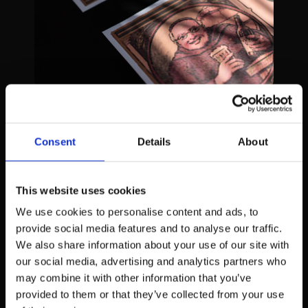
O ÍNICIO
Consent
Details
About
A história da Taberna Belga começa em 2008, ano em que Sérgio Mota
toma a iniciativa de criar um conceito que fazia falta à cidade de Braga:
uma cervejaria de horário alargado, com uma ampla carta de cervejas
especiais e um menu de fazer as delícias dos Bracarenses.
Nasce assim a Taberna Belga, conquistando o seu espaço no plano
gastronómico, não só pela diferenciação na qualidade dos seus produtos,
This website uses cookies
mas também pela arte de bem receber e servir.
We use cookies to personalise content and ads, to
provide social media features and to analyse our traffic.
We also share information about your use of our site with
our social media, advertising and analytics partners who
may combine it with other information that you’ve
provided to them or that they’ve collected from your use