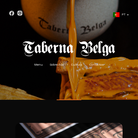
PT
ES
UK
FR
Menu
Sobre nós
Cultura
Contactos