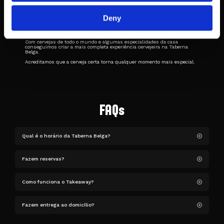
A CERVEJA
Deny
Desde uma simples Lager até à mais elaborada Ale, passando pelas
clássicas Lambic, a Taberna Belga tem à sua disposição a cerveja ideal
para qualquer prato do nosso menu ou ocasião.
Com cervejas de todo o mundo e algumas especialidades da casa
conseguimos criar a mais completa experiência cervejeira na Taberna
Belga.
Acreditamos que a cerveja certa torna qualquer momento mais especial.
FAQs
Qual é o horário da Taberna Belga?
Fazem reservas?
Como funciona o Takeaway?
Fazem entrega ao domicílio?