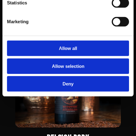
Statistics
Marketing
BELGA 2008
Vinda do Mosteiro, imponente e confiante, esta cerveja promete
Allow all
surpreender o seu palato.
O sabor e essência autênticas da tradição monástica está na Taberna
Belga. Escura e frutada, a Belga 2008 é uma Strong Ale preparada
exclusivamente para si.
Allow selection
Deny