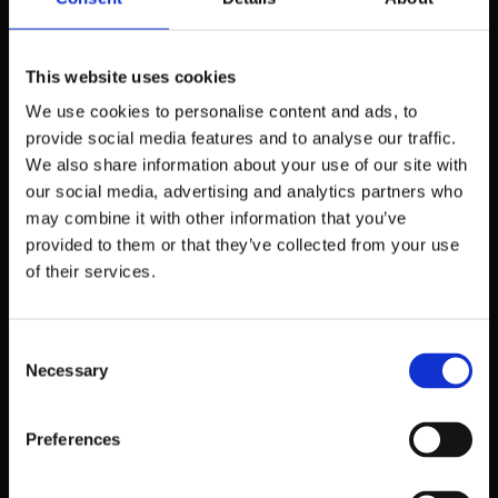
This website uses cookies
We use cookies to personalise content and ads, to
provide social media features and to analyse our traffic.
We also share information about your use of our site with
our social media, advertising and analytics partners who
may combine it with other information that you’ve
provided to them or that they’ve collected from your use
BIFE À TABERNA
of their services.
Um bife do vazio suculento e cuidadosamente temperado com azeite,
alho, louro e vinagre.
Sendo o prato completo com fiambre, ovo, uma rodela de ananás, batata
às rodelas e feijão verde salteado para acompanhar.
Consent
Necessary
Selection
Preferences