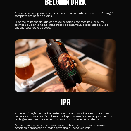
BELGIAN DARK
Preciosa como a pedra que dá nome à sua cor rubi, esta é uma Strong Ale
complexa em sabor e aroma.
O primeiro passo da sua dança de sabores acontece pela espuma
cremosa que envolve as suas notas de caramelo, especiarias e uvas
passas pelo resto do copo.
IPA
A harmonização cromática perfeita entre a nossa francesinha e uma
cerveja - a nossa IPA faz chegar os lúpulos americanos ao paladar dos
portugueses pelo toque de uma espuma macia e consistente.
O seu aroma envolvente e exótico, é inebriante, transportando aos
sentidos sensações frutadas e tropicais inesquecíveis.