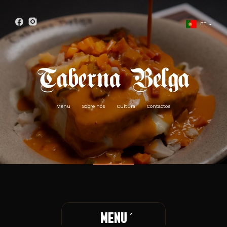
PT
ES
UK
FR
Menu
Sobre nós
Cultura
Contactos
MENU