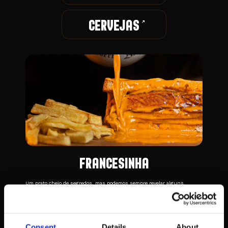
CERVEJAS
FRANCESINHA
Um prato cheio de segredos, mas podemos sempre revelar alguns.
No interior vai encontrar fiambre, linguiça de porco preto, bacon, e um
suculento bife de entrecôte do Uruguai. No topo, queijo derretido e ovo.
Finalmente, cobrimos tudo com o molho secreto de francesinha da
Taberna Belga.
Consent
Details
About